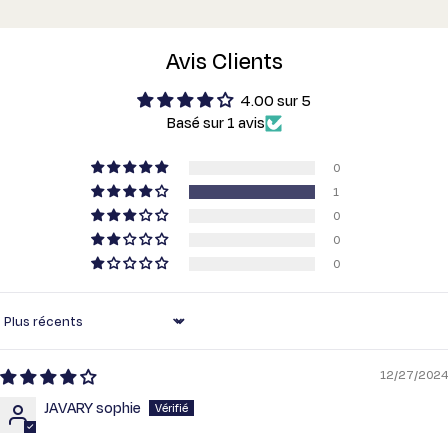
Avis Clients
4.00 sur 5
Basé sur 1 avis
0
1
0
0
0
Sort by
12/27/2024
JAVARY sophie