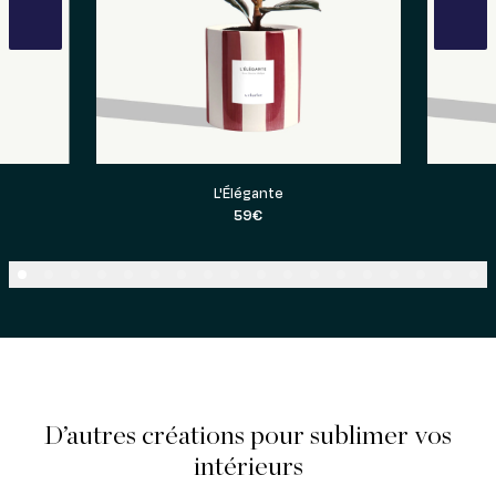
vious
L'Élégante
59€
D’autres créations pour sublimer vos
intérieurs