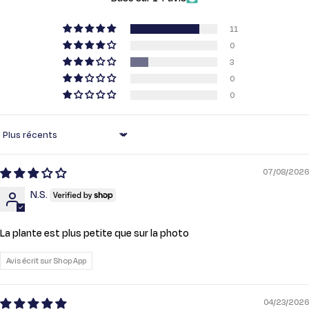
11
0
3
0
0
Sort by
07/08/2026
N.S.
La plante est plus petite que sur la photo
Avis écrit sur Shop App
04/23/2026