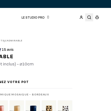
LE STUDIO PRO
ITS
L'ADMIRABLE
/
15 avis
RABLE
t inclus) - ⌀10cm
NEZ VOTRE POT
AMIQUE MOSAIQUE - BORDEAUX