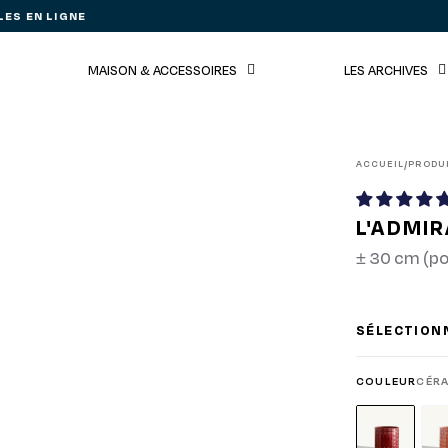
ES EN LIGNE
MAISON & ACCESSOIRES
LES ARCHIVES
ACCUEIL
PRODU
/
L'ADMI
± 30 cm (po
SÉLECTION
COULEUR
CÉR