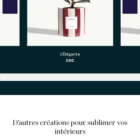
vious
L'Élégante
59€
D’autres créations pour sublimer vos
intérieurs