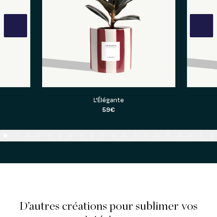
vious
L'Élégante
59€
D’autres créations pour sublimer vos