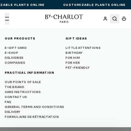
ZABLE PLANTS ONLINE
CUSTOMIZABLE PLANTS ONLINE
Menu
OUR PRODUCTS
GIFT IDEAS
E-GIFT CARD
LITTLE ATTENTIONS
E-SHOP
BIRTHDAY
DELIVERIES
FOR HIM
COMPANIES
FOR HER
PET-FRIENDLY
PRACTICAL INFORMATION
OUR POINTS OF SALE
THE BRAND
CARE INSTRUCTIONS
CONTACT US
FAQ
GENERAL TERMS AND CONDITIONS
DELIVERY
FORMULAIRE DE RÉTRACTATION